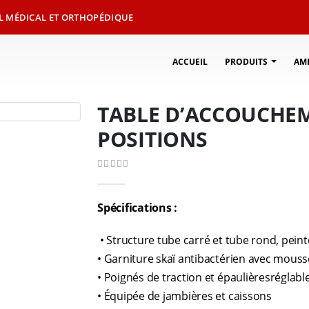
L MÉDICAL ET ORTHOPÉDIQUE
ACCUEIL
PRODUITS
AM
TABLE D’ACCOUCHE
POSITIONS
0
Sur 5
Spécifications :
• Structure tube carré et tube rond, pein
• Garniture skaï antibactérien avec mouss
• Poignés de traction et épaulièresréglabl
• Équipée de jambières et caissons