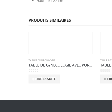
Hauteur : 82 cm
PRODUITS SIMILAIRES
TABLES GYNECOLOGIE
TABLES 
TABLE DE GYNECOLOGIE AVEC PORTE JAMBES
TABLE
0
sur 5
0
sur 5
LIRE LA SUITE
LIR